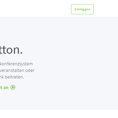
Einloggen
ton.
bkonferenzsystem
veranstalten oder
k beitreten.
ht an