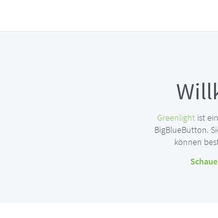
Wil
Greenlight
ist e
BigBlueButton. S
können best
Schauen